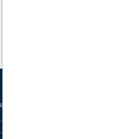
配套设备
新闻中心
联系我们
English
站导航
关于我们
产品中心